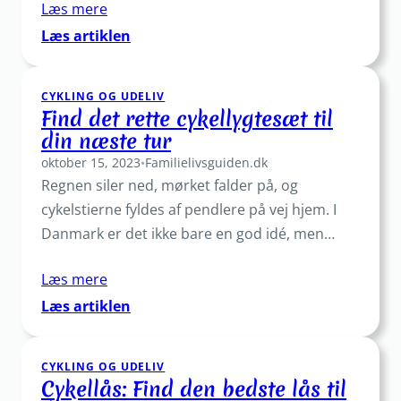
Læs mere
:
Læs artiklen
Find
den
CYKLING OG UDELIV
perfekte
Find det rette cykellygtesæt til
cykellygte
din næste tur
til
oktober 15, 2023
din
•
Familielivsguiden.dk
Regnen siler ned, mørket falder på, og
næste
tur
cykelstierne fyldes af pendlere på vej hjem. I
Danmark er det ikke bare en god idé, men…
Læs mere
:
Læs artiklen
Find
det
CYKLING OG UDELIV
rette
Cykellås: Find den bedste lås til
cykellygtesæt