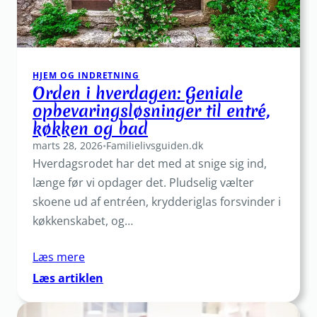
HJEM OG INDRETNING
Orden i hverdagen: Geniale
opbevaringsløsninger til entré,
køkken og bad
marts 28, 2026
•
Familielivsguiden.dk
Hverdagsrodet har det med at snige sig ind,
længe før vi opdager det. Pludselig vælter
skoene ud af entréen, krydderiglas forsvinder i
køkkenskabet, og…
Læs mere
:
Læs artiklen
Orden
i