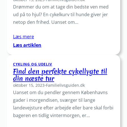
Drømmer du om at tage din bedste ven med
til
din
ud på to hjul? En cykelkurv til hunde giver jer
cykel
netop den frihed. Uanset om…
Læs mere
:
Læs artiklen
Cykelkurv
til
CYKLING OG UDELIV
hunde:
Find den perfekte cykellygte til
Gør
din næste tur
cykelturen
oktober 15, 2023
tryg
•
Familielivsguiden.dk
Uanset om du pendler gennem Københavns
og
sjov
gader i morgendisen, sværger til lange
landevejsture efter arbejde eller bare skal forbi
bageren en tidlig vintermorgen, er…