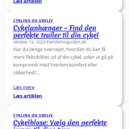
:
Læs artiklen
Find
din
CYKLING OG UDELIV
næste
Cykelanhænger – Find den
cykel
perfekte trailer til din cykel
her
oktober 15, 2023
•
Familielivsguiden.dk
Har du længe overvejet, hvordan du kan få
mere fleksibilitet ud af din cykel, uden at gå på
kompromis med hverken komfort eller
sikkerhed?…
Læs mere
:
Læs artiklen
Cykelanhænger
–
CYKLING OG UDELIV
Find
Cykelbluse: Vælg den perfekte
den