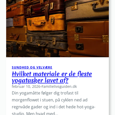
bliver
lavet:
Fordeling,
motivation
og
belønning
SUNDHED OG VELVÆRE
Hvilket materiale er de fleste
yogatasker lavet af?
februar 10, 2026
•
Familielivsguiden.dk
Din yogamåtte følger dig trofast til
morgenflowet i stuen, på cyklen ned ad
regnvåde gader og ind i det hede hot-yoga-
studio. Men hvad med…