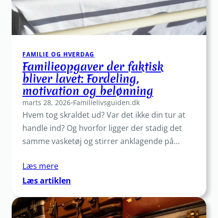
weekenden
FAMILIE OG HVERDAG
Familieopgaver der faktisk
bliver lavet: Fordeling,
motivation og belønning
marts 28, 2026
•
Familielivsguiden.dk
Hvem tog skraldet ud? Var det ikke din tur at
handle ind? Og hvorfor ligger der stadig det
samme vasketøj og stirrer anklagende på…
Læs mere
:
Læs artiklen
Familieopgaver
der
faktisk