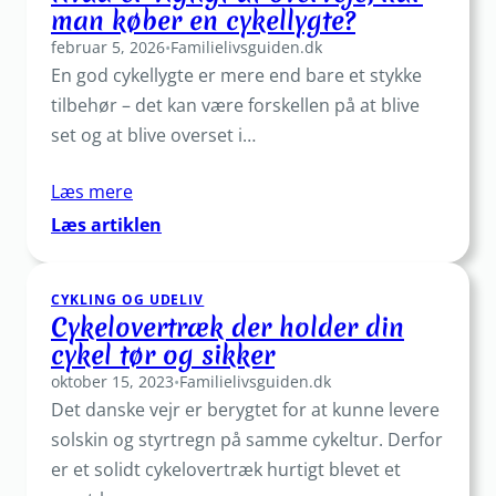
man køber en cykellygte?
februar 5, 2026
•
Familielivsguiden.dk
En god cykellygte er mere end bare et stykke
tilbehør – det kan være forskellen på at blive
set og at blive overset i…
Læs mere
:
Læs artiklen
Hvad
er
CYKLING OG UDELIV
vigtigt
Cykelovertræk der holder din
at
cykel tør og sikker
overveje,
oktober 15, 2023
når
•
Familielivsguiden.dk
Det danske vejr er berygtet for at kunne levere
man
køber
solskin og styrtregn på samme cykeltur. Derfor
en
er et solidt cykelovertræk hurtigt blevet et
cykellygte?