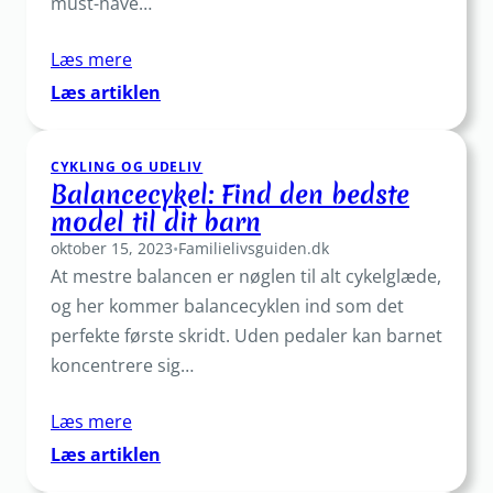
must-have…
Læs mere
:
Læs artiklen
Cykelovertræk
der
CYKLING OG UDELIV
holder
Balancecykel: Find den bedste
din
model til dit barn
cykel
oktober 15, 2023
tør
•
Familielivsguiden.dk
At mestre balancen er nøglen til alt cykelglæde,
og
sikker
og her kommer balancecyklen ind som det
perfekte første skridt. Uden pedaler kan barnet
koncentrere sig…
Læs mere
:
Læs artiklen
Balancecykel: