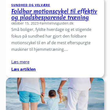
SUNDHED OG VELVÆRE
sparer
Foldbar motionscykel til effektiv
plads
og pladsbesparende træning
og
oktober 15, 2023
beskytter
•
Familielivsguiden.dk
Små boliger, fyldte hverdage og et stigende
din
cykel
fokus på sundhed har gjort den foldbare
motionscykel til en af de mest efterspurgte
maskiner til hjemmetræning.…
Læs mere
:
Læs artiklen
Foldbar
motionscykel
til
effektiv
og
pladsbesparende