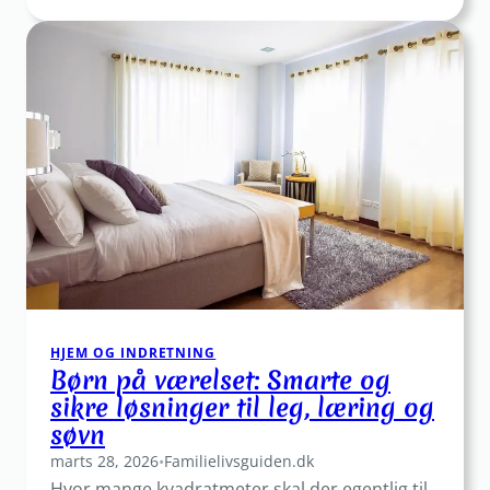
Guide
til
køb
af
kufferter
til
familieferien:
sådan
vælger
I
rigtigt
første
gang
HJEM OG INDRETNING
Børn på værelset: Smarte og
sikre løsninger til leg, læring og
søvn
marts 28, 2026
•
Familielivsguiden.dk
Hvor mange kvadratmeter skal der egentlig til,