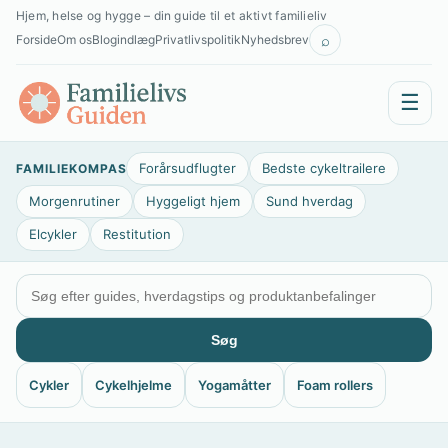
Spring
Hjem, helse og hygge – din guide til et aktivt familieliv
til
⌕
Forside
Om os
Blogindlæg
Privatlivspolitik
Nyhedsbrev
indhold
☰
Forårsudflugter
Bedste cykeltrailere
FAMILIEKOMPAS
Morgenrutiner
Hyggeligt hjem
Sund hverdag
Elcykler
Restitution
Søg
Cykler
Cykelhjelme
Yogamåtter
Foam rollers