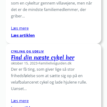
barn
som en cykeltur gennem villavejene, men når
det er de mindste familiemedlemmer, der
griber…
Læs mere
:
Læs artiklen
Børnecykelhjelm
–
CYKLING OG UDELIV
sikkerhed
Find din næste cykel her
møder
oktober 15, 2023
•
Familielivsguiden.dk
komfort
Der er få ting, som giver lige så stor
frihedsfølelse som at sætte sig op på en
velafbalanceret cykel og lade hjulene rulle.
Uanset…
Læs mere