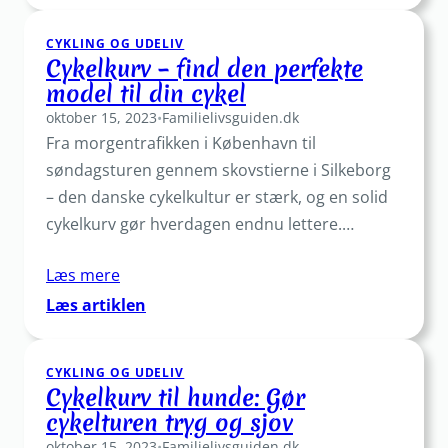
–
CYKLING OG UDELIV
find
Cykelkurv – find den perfekte
den
model til din cykel
rette
oktober 15, 2023
hjelm
•
Familielivsguiden.dk
Fra morgentrafikken i København til
til
din
søndagsturen gennem skovstierne i Silkeborg
cykeltur
– den danske cykelkultur er stærk, og en solid
cykelkurv gør hverdagen endnu lettere.…
Læs mere
:
Læs artiklen
Cykelkurv
–
CYKLING OG UDELIV
find
Cykelkurv til hunde: Gør
den
cykelturen tryg og sjov
perfekte
oktober 15, 2023
model
•
Familielivsguiden.dk