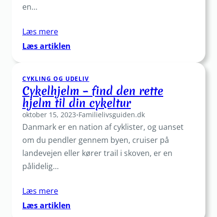
en…
Læs mere
:
Læs artiklen
Cykelbukser
der
CYKLING OG UDELIV
giver
Cykelhjelm – find den rette
dig
hjelm til din cykeltur
maksimal
oktober 15, 2023
komfort
•
Familielivsguiden.dk
Danmark er en nation af cyklister, og uanset
på
cyklen
om du pendler gennem byen, cruiser på
landevejen eller kører trail i skoven, er en
pålidelig…
Læs mere
:
Læs artiklen
Cykelhjelm