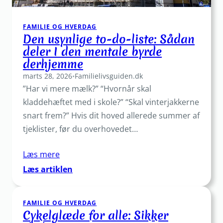
søvn
FAMILIE OG HVERDAG
Den usynlige to-do-liste: Sådan
deler I den mentale byrde
derhjemme
marts 28, 2026
•
Familielivsguiden.dk
”Har vi mere mælk?” “Hvornår skal
kladdehæftet med i skole?” “Skal vinterjakkerne
snart frem?” Hvis dit hoved allerede summer af
tjeklister, før du overhovedet…
Læs mere
:
Læs artiklen
Den
usynlige
FAMILIE OG HVERDAG
to-
Cykelglæde for alle: Sikker
do-