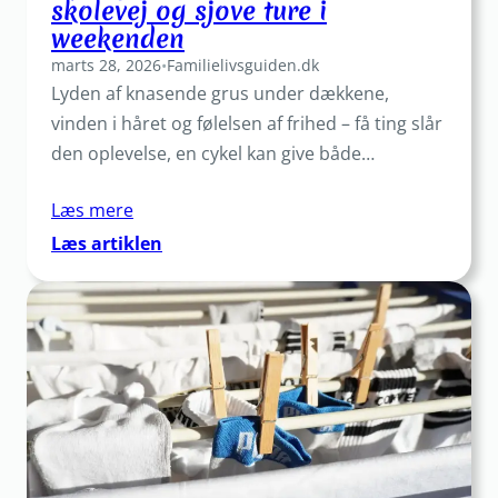
skolevej og sjove ture i
liste:
weekenden
Sådan
deler
marts 28, 2026
•
Familielivsguiden.dk
I
Lyden af knasende grus under dækkene,
den
vinden i håret og følelsen af frihed – få ting slår
mentale
den oplevelse, en cykel kan give både…
byrde
derhjemme
Læs mere
:
Læs artiklen
Cykelglæde
for
alle:
Sikker
skolevej
og
sjove
ture
i