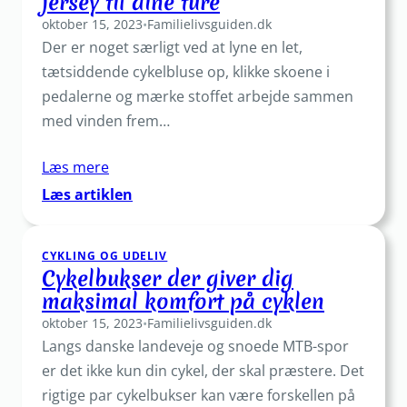
jersey til dine ture
perfekte
oktober 15, 2023
trailer
•
Familielivsguiden.dk
Der er noget særligt ved at lyne en let,
til
din
tætsiddende cykelbluse op, klikke skoene i
cykel
pedalerne og mærke stoffet arbejde sammen
med vinden frem…
Læs mere
:
Læs artiklen
Cykelbluse:
Vælg
CYKLING OG UDELIV
den
Cykelbukser der giver dig
perfekte
maksimal komfort på cyklen
jersey
oktober 15, 2023
til
•
Familielivsguiden.dk
Langs danske landeveje og snoede MTB-spor
dine
ture
er det ikke kun din cykel, der skal præstere. Det
rigtige par cykelbukser kan være forskellen på