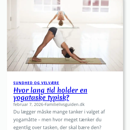
hverdagen:
Geniale
opbevaringsløsninger
til
entré,
køkken
og
bad
SUNDHED OG VELVÆRE
Hvor lang tid holder en
yogataske typisk?
februar 7, 2026
•
Familielivsguiden.dk
Du lægger måske mange tanker i valget af
yogamåtte – men hvor meget tænker du
egentlig over tasken, der skal bære den?