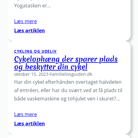
Yogatasken er…
Læs mere
:
Læs artiklen
Hvor
lang
CYKLING OG UDELIV
tid
Cykelophæng der sparer plads
holder
og beskytter din cykel
en
oktober 15, 2023
yogataske
•
Familielivsguiden.dk
Har din cykel efterhånden overtaget halvdelen
typisk?
af entréen, eller har du svært ved at få plads til
både vaskemaskine og tohjulet ven i skuret?…
Læs mere
:
Læs artiklen
Cykelophæng
der