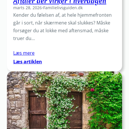
Aftaler der virker i hverdagen
marts 28, 2026
•
Familielivsguiden.dk
Kender du følelsen af, at hele hjemmefronten
går i sort, når skærmene skal slukkes? Måske
forsøger du at lokke med aftensmad, måske
truer du…
Læs mere
:
Læs artiklen
Skærmtid
uden
konflikter:
Aftaler
der
virker
i
hverdagen