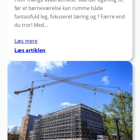
før et børneværelse kan rumme både
fantasifuld leg, fokuseret læring og ? Færre end
du tror! Med…
Læs mere
:
Læs artiklen
Børn
på
værelset:
Smarte
og
sikre
løsninger
til
leg,
læring
og