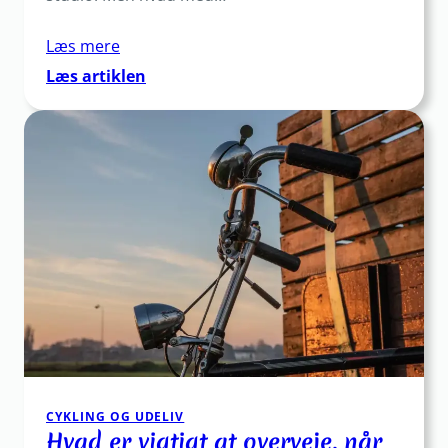
Læs mere
:
Læs artiklen
Hvilket
materiale
er
de
fleste
yogatasker
lavet
af?
CYKLING OG UDELIV
Hvad er vigtigt at overveje, når