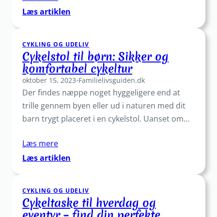
:
Læs artiklen
Cykelstativ:
Find
CYKLING OG UDELIV
det
Cykelstol til børn: Sikker og
perfekte
komfortabel cykeltur
match
oktober 15, 2023
til
•
Familielivsguiden.dk
Der findes næppe noget hyggeligere end at
din
cykel
trille gennem byen eller ud i naturen med dit
barn trygt placeret i en cykelstol. Uanset om…
Læs mere
:
Læs artiklen
Cykelstol
til
CYKLING OG UDELIV
børn:
Cykeltaske til hverdag og
Sikker
eventyr – find din perfekte
og