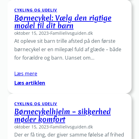
Find
CYKLING OG UDELIV
den
Børnecykel: Vælg den rigtige
bedste
model til dit barn
model
oktober 15, 2023
til
•
Familielivsguiden.dk
At opleve sit barn trille afsted på den første
dit
barn
børnecykel er en milepæl fuld af glæde – både
for forældre og barn. Uanset om…
Læs mere
:
Læs artiklen
Børnecykel:
Vælg
CYKLING OG UDELIV
den
Børnecykelhjelm – sikkerhed
rigtige
møder komfort
model
oktober 15, 2023
til
•
Familielivsguiden.dk
Der er få ting, der giver samme følelse af frihed
dit