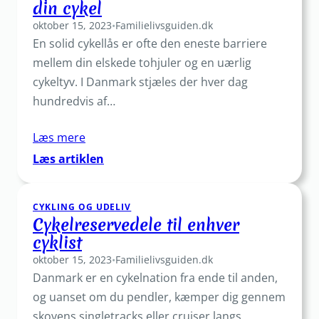
din cykel
til
oktober 15, 2023
din
•
Familielivsguiden.dk
En solid cykellås er ofte den eneste barriere
næste
tur
mellem din elskede tohjuler og en uærlig
cykeltyv. I Danmark stjæles der hver dag
hundredvis af…
Læs mere
:
Læs artiklen
Cykellås:
Find
CYKLING OG UDELIV
den
Cykelreservedele til enhver
bedste
cyklist
lås
oktober 15, 2023
til
•
Familielivsguiden.dk
Danmark er en cykelnation fra ende til anden,
din
cykel
og uanset om du pendler, kæmper dig gennem
skovens singletracks eller cruiser langs