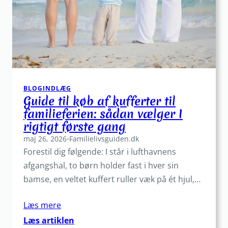
træning
BLOGINDLÆG
Guide til køb af kufferter til
familieferien: sådan vælger I
rigtigt første gang
maj 26, 2026
•
Familielivsguiden.dk
Forestil dig følgende: I står i lufthavnens
afgangshal, to børn holder fast i hver sin
bamse, en veltet kuffert ruller væk på ét hjul,…
Læs mere
:
Læs artiklen