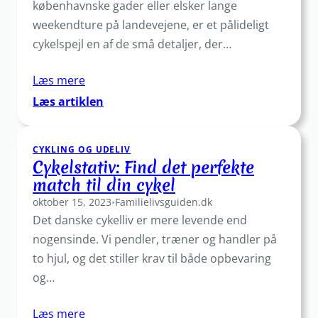
cykel
københavnske gader eller elsker lange
weekendture på landevejene, er et pålideligt
cykelspejl en af de små detaljer, der…
Læs mere
:
Læs artiklen
Stort
udvalg
CYKLING OG UDELIV
af
Cykelstativ: Find det perfekte
cykelspejl
match til din cykel
–
oktober 15, 2023
find
•
Familielivsguiden.dk
Det danske cykelliv er mere levende end
det
perfekte
nogensinde. Vi pendler, træner og handler på
match
to hjul, og det stiller krav til både opbevaring
og…
Læs mere