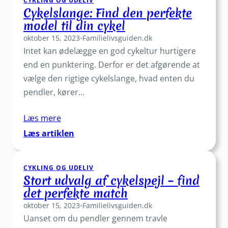
CYKLING OG UDELIV
løfter
Cykelslange: Find den perfekte
din
model til din cykel
kørsel
oktober 15, 2023
•
Familielivsguiden.dk
Intet kan ødelægge en god cykeltur hurtigere
end en punktering. Derfor er det afgørende at
vælge den rigtige cykelslange, hvad enten du
pendler, kører…
Læs mere
:
Læs artiklen
Cykelslange:
Find
CYKLING OG UDELIV
den
Stort udvalg af cykelspejl – find
perfekte
det perfekte match
model
oktober 15, 2023
til
•
Familielivsguiden.dk
Uanset om du pendler gennem travle
din