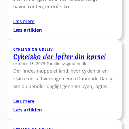
havnefronten, er driftsikre…
Læs mere
:
Læs artiklen
Cykelreservedele
til
CYKLING OG UDELIV
enhver
Cykelsko der løfter din kørsel
cyklist
oktober 15, 2023
•
Familielivsguiden.dk
Der findes næppe et land, hvor cyklen er en
større del af hverdagen end i Danmark. Uanset
om du pendler dagligt gennem byen, jagter…
Læs mere
:
Læs artiklen
Cykelsko
der