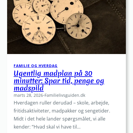
sportens
verden
FAMILIE OG HVERDAG
Ugentlig madplan på 30
minutter: Spar tid, penge og
madspild
marts 28, 2026
•
Familielivsguiden.dk
Hverdagen ruller derudad – skole, arbejde,
fritidsaktiviteter, madpakker og sengetider.
Midt i det hele lander spørgsmålet, vi alle
kender: “Hvad skal vi have til…