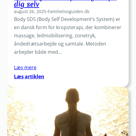
dig selv
august 26, 2025
•
Familielivsguiden.dk
Body SDS (Body Self Development’s System) er
en dansk form for kropsterapi, der kombinerer
massage, ledmobilisering, zonetryk,
åndedrætsarbejde og samtale. Metoden
arbejder både med…
Læs mere
:
Læs artiklen
4
grunde
til
at
prøve
Body
SDS
hvis