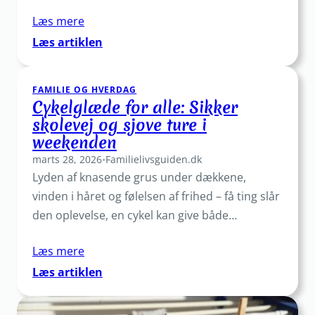
Læs mere
:
Læs artiklen
Ugentlig
madplan
FAMILIE OG HVERDAG
på
Cykelglæde for alle: Sikker
30
skolevej og sjove ture i
minutter:
weekenden
Spar
tid,
marts 28, 2026
•
Familielivsguiden.dk
penge
Lyden af knasende grus under dækkene,
og
vinden i håret og følelsen af frihed – få ting slår
madspild
den oplevelse, en cykel kan give både…
Læs mere
:
Læs artiklen
Cykelglæde
for