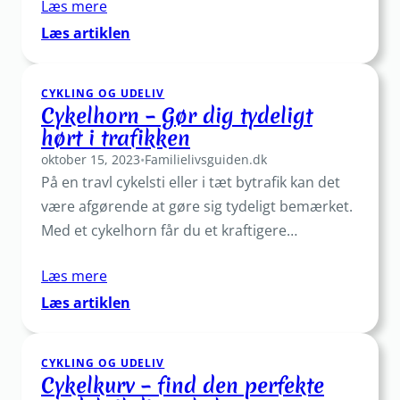
Læs mere
:
Læs artiklen
Cykelbluse:
Vælg
CYKLING OG UDELIV
den
Cykelhorn – Gør dig tydeligt
perfekte
hørt i trafikken
jersey
oktober 15, 2023
til
•
Familielivsguiden.dk
På en travl cykelsti eller i tæt bytrafik kan det
dine
ture
være afgørende at gøre sig tydeligt bemærket.
Med et cykelhorn får du et kraftigere…
Læs mere
:
Læs artiklen
Cykelhorn
–
CYKLING OG UDELIV
Gør
Cykelkurv – find den perfekte
dig