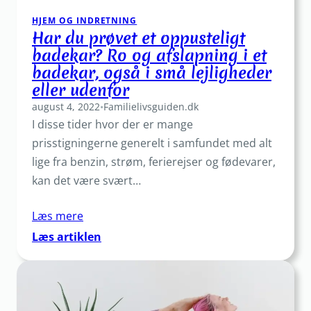
HJEM OG INDRETNING
Har du prøvet et oppusteligt
badekar? Ro og afslapning i et
badekar, også i små lejligheder
eller udenfor
august 4, 2022
•
Familielivsguiden.dk
I disse tider hvor der er mange
prisstigningerne generelt i samfundet med alt
lige fra benzin, strøm, ferierejser og fødevarer,
kan det være svært…
Læs mere
:
Læs artiklen
Har
du
prøvet
et