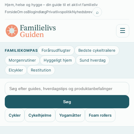
Spring
Hjem, helse og hygge – din guide til et aktivt familieliv
til
⌕
Forside
Om os
Blogindlæg
Privatlivspolitik
Nyhedsbrev
indhold
☰
Forårsudflugter
Bedste cykeltrailere
FAMILIEKOMPAS
Morgenrutiner
Hyggeligt hjem
Sund hverdag
Elcykler
Restitution
Søg
Cykler
Cykelhjelme
Yogamåtter
Foam rollers