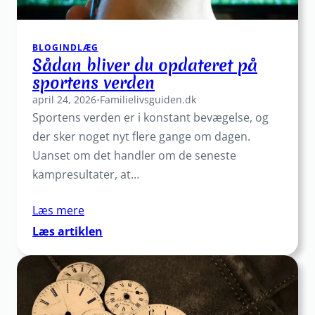
BLOGINDLÆG
Sådan bliver du opdateret på
sportens verden
april 24, 2026
•
Familielivsguiden.dk
Sportens verden er i konstant bevægelse, og
der sker noget nyt flere gange om dagen.
Uanset om det handler om de seneste
kampresultater, at…
Læs mere
:
Læs artiklen
Sådan
bliver
du
opdateret
på