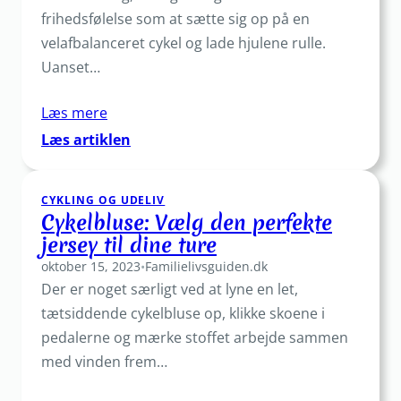
frihedsfølelse som at sætte sig op på en
velafbalanceret cykel og lade hjulene rulle.
Uanset…
Læs mere
:
Læs artiklen
Find
din
CYKLING OG UDELIV
næste
Cykelbluse: Vælg den perfekte
cykel
jersey til dine ture
her
oktober 15, 2023
•
Familielivsguiden.dk
Der er noget særligt ved at lyne en let,
tætsiddende cykelbluse op, klikke skoene i
pedalerne og mærke stoffet arbejde sammen
med vinden frem…