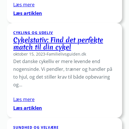
Læs mere
:
Læs artiklen
Stort
udvalg
CYKLING OG UDELIV
af
Cykelstativ: Find det perfekte
cykelspejl
match til din cykel
–
oktober 15, 2023
find
•
Familielivsguiden.dk
Det danske cykelliv er mere levende end
det
perfekte
nogensinde. Vi pendler, træner og handler på
match
to hjul, og det stiller krav til både opbevaring
og…
Læs mere
:
Læs artiklen
Cykelstativ:
Find
SUNDHED OG VELVÆRE
det