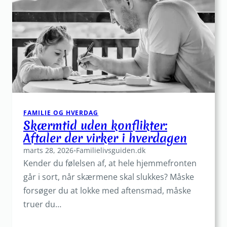
FAMILIE OG HVERDAG
Skærmtid uden konflikter:
Aftaler der virker i hverdagen
marts 28, 2026
•
Familielivsguiden.dk
Kender du følelsen af, at hele hjemmefronten
går i sort, når skærmene skal slukkes? Måske
forsøger du at lokke med aftensmad, måske
truer du…