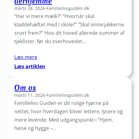
derhjemme
marts 28, 2026
•
Familielivsguiden.dk
”Har vi mere mælk?” “Hvornår skal
kladdehæftet med i skole?” “Skal vinterjakkerne
snart frem?” Hvis dit hoved allerede summer af
tjeklister, før du overhovedet…
Læs mere
:
Læs artiklen
Den
usynlige
Om os
to-
marts 11, 2026
•
Familielivsguiden.dk
do-
Familielivs Guiden er dit rolige hjørne på
liste:
Sådan
nettet, hvor hverdagen bliver lettere, lysere og
deler
mere levende. Med udgangspunkt i “Hjem,
I
helse og hygge –…
den