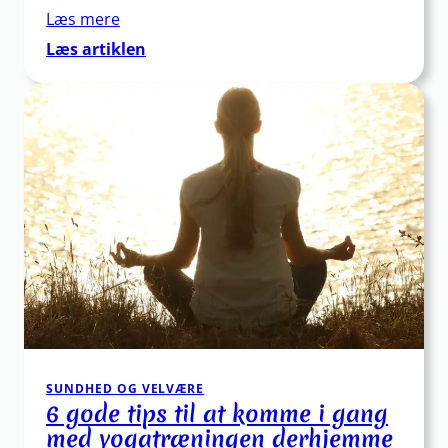
Læs mere
:
Læs artiklen
Foam
Roller
–
Bedste
valg
til
muskelrestitution
SUNDHED OG VELVÆRE
6 gode tips til at komme i gang
med yogatræningen derhjemme