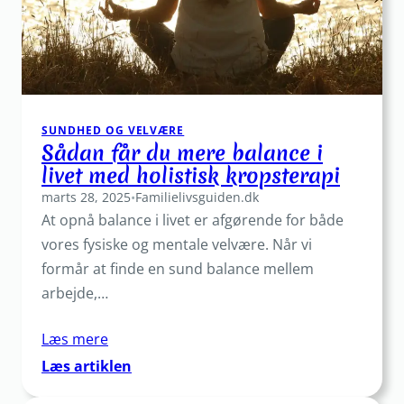
du
gerne
vil
passe
godt
på
SUNDHED OG VELVÆRE
dig
Sådan får du mere balance i
selv
livet med holistisk kropsterapi
marts 28, 2025
•
Familielivsguiden.dk
At opnå balance i livet er afgørende for både
vores fysiske og mentale velvære. Når vi
formår at finde en sund balance mellem
arbejde,…
Læs mere
:
Læs artiklen
Sådan