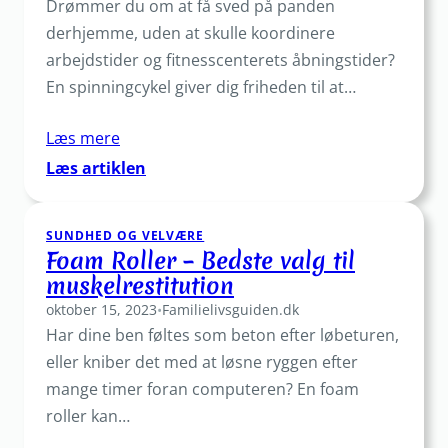
Drømmer du om at få sved på panden
hjem
derhjemme, uden at skulle koordinere
arbejdstider og fitnesscenterets åbningstider?
En spinningcykel giver dig friheden til at…
Læs mere
:
Læs artiklen
Spinningcykel:
Find
SUNDHED OG VELVÆRE
det
Foam Roller – Bedste valg til
rette
muskelrestitution
match
oktober 15, 2023
til
•
Familielivsguiden.dk
Har dine ben føltes som beton efter løbeturen,
din
træning
eller kniber det med at løsne ryggen efter
mange timer foran computeren? En foam
roller kan…