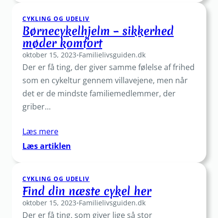
Find
CYKLING OG UDELIV
den
Børnecykelhjelm – sikkerhed
bedste
møder komfort
model
oktober 15, 2023
til
•
Familielivsguiden.dk
Der er få ting, der giver samme følelse af frihed
dit
barn
som en cykeltur gennem villavejene, men når
det er de mindste familiemedlemmer, der
griber…
Læs mere
:
Læs artiklen
Børnecykelhjelm
–
CYKLING OG UDELIV
sikkerhed
Find din næste cykel her
møder
oktober 15, 2023
•
Familielivsguiden.dk
komfort
Der er få ting, som giver lige så stor