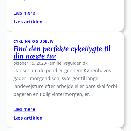
Læs mere
:
Læs artiklen
Cykelkurv
til
CYKLING OG UDELIV
hunde:
Find den perfekte cykellygte til
Gør
din næste tur
cykelturen
oktober 15, 2023
tryg
•
Familielivsguiden.dk
Uanset om du pendler gennem Københavns
og
sjov
gader i morgendisen, sværger til lange
landevejsture efter arbejde eller bare skal forbi
bageren en tidlig vintermorgen, er…
Læs mere
:
Læs artiklen
Find