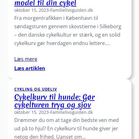
model til din cykel
tydeligt
oktober 15, 2023
hørt
•
Familielivsguiden.dk
Fra morgentrafikken i København til
i
trafikken
søndagsturen gennem skovstierne i Silkeborg
– den danske cykelkultur er stærk, og en solid
cykelkurv gør hverdagen endnu lettere.…
Læs mere
:
Læs artiklen
Cykelkurv
–
CYKLING OG UDELIV
find
Cykelkurv til hunde: Gør
den
cykelturen tryg og sjov
perfekte
oktober 15, 2023
model
•
Familielivsguiden.dk
Drømmer du om at tage din bedste ven med
til
din
ud på to hjul? En cykelkurv til hunde giver jer
cykel
netop den frihed. Uanset om…