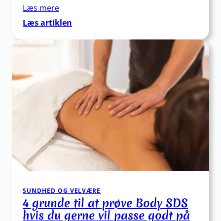
mentale
Læs mere
byrde
:
Læs artiklen
derhjemme
Om
os
SUNDHED OG VELVÆRE
4 grunde til at prøve Body SDS
hvis du gerne vil passe godt på