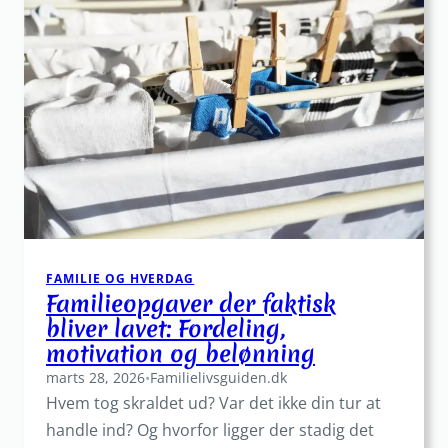
alle:
Sikker
skolevej
og
sjove
ture
i
weekenden
FAMILIE OG HVERDAG
Familieopgaver der faktisk
bliver lavet: Fordeling,
motivation og belønning
marts 28, 2026
•
Familielivsguiden.dk
Hvem tog skraldet ud? Var det ikke din tur at
handle ind? Og hvorfor ligger der stadig det