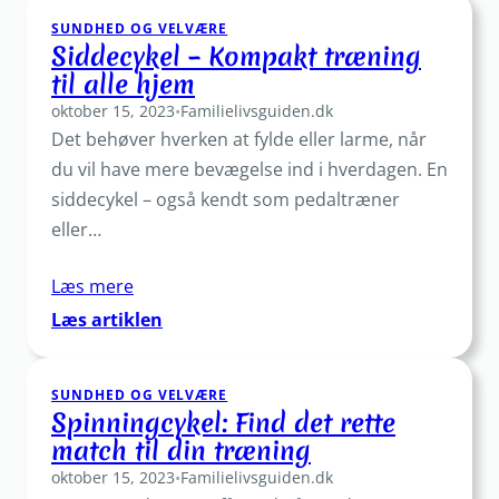
får
SUNDHED OG VELVÆRE
du
Siddecykel – Kompakt træning
mere
til alle hjem
balance
oktober 15, 2023
i
•
Familielivsguiden.dk
Det behøver hverken at fylde eller larme, når
livet
med
du vil have mere bevægelse ind i hverdagen. En
holistisk
siddecykel – også kendt som pedaltræner
kropsterapi
eller…
Læs mere
:
Læs artiklen
Siddecykel
–
SUNDHED OG VELVÆRE
Kompakt
Spinningcykel: Find det rette
træning
match til din træning
til
oktober 15, 2023
alle
•
Familielivsguiden.dk