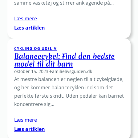
samme vasketøj og stirrer anklagende på…
Læs mere
:
Læs artiklen
Familieopgaver
der
CYKLING OG UDELIV
faktisk
Balancecykel: Find den bedste
bliver
model til dit barn
lavet:
oktober 15, 2023
Fordeling,
•
Familielivsguiden.dk
At mestre balancen er nøglen til alt cykelglæde,
motivation
og
og her kommer balancecyklen ind som det
belønning
perfekte første skridt. Uden pedaler kan barnet
koncentrere sig…
Læs mere
:
Læs artiklen
Balancecykel: