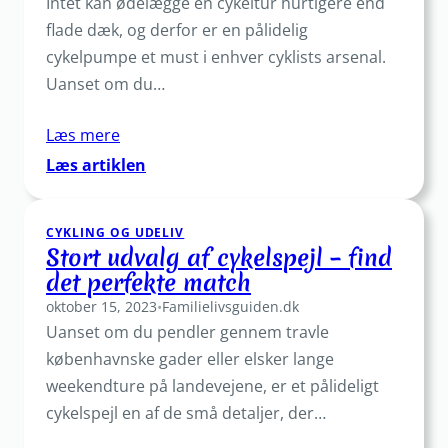
Intet kan ødelægge en cykeltur hurtigere end
din
cykel
flade dæk, og derfor er en pålidelig
cykelpumpe et must i enhver cyklists arsenal.
Uanset om du…
Læs mere
:
Læs artiklen
Find
den
CYKLING OG UDELIV
perfekte
Stort udvalg af cykelspejl – find
cykelpumpe
det perfekte match
til
oktober 15, 2023
dine
•
Familielivsguiden.dk
Uanset om du pendler gennem travle
ture
københavnske gader eller elsker lange
weekendture på landevejene, er et pålideligt
cykelspejl en af de små detaljer, der…