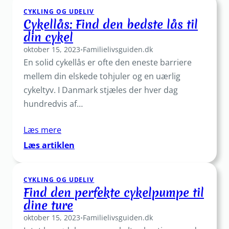
den
CYKLING OG UDELIV
perfekte
Cykellås: Find den bedste lås til
cykellygte
din cykel
til
oktober 15, 2023
din
•
Familielivsguiden.dk
En solid cykellås er ofte den eneste barriere
næste
tur
mellem din elskede tohjuler og en uærlig
cykeltyv. I Danmark stjæles der hver dag
hundredvis af…
Læs mere
:
Læs artiklen
Cykellås:
Find
CYKLING OG UDELIV
den
Find den perfekte cykelpumpe til
bedste
dine ture
lås
oktober 15, 2023
til
•
Familielivsguiden.dk