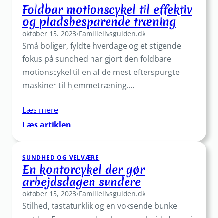
Foldbar motionscykel til effektiv
perfekte
og pladsbesparende træning
match
oktober 15, 2023
til
•
Familielivsguiden.dk
Små boliger, fyldte hverdage og et stigende
din
cykel
fokus på sundhed har gjort den foldbare
motionscykel til en af de mest efterspurgte
maskiner til hjemmetræning.…
Læs mere
:
Læs artiklen
Foldbar
motionscykel
SUNDHED OG VELVÆRE
til
En kontorcykel der gør
effektiv
arbejdsdagen sundere
og
oktober 15, 2023
pladsbesparende
•
Familielivsguiden.dk
Stilhed, tastaturklik og en voksende bunke
træning