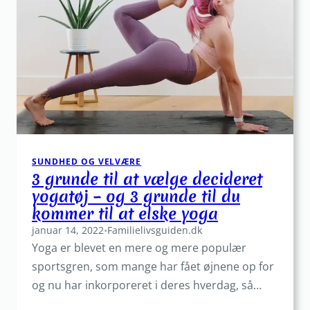
oppusteligt
badekar?
Ro
og
afslapning
i
et
badekar,
også
i
SUNDHED OG VELVÆRE
små
3 grunde til at vælge decideret
lejligheder
yogatøj – og 3 grunde til du
eller
kommer til at elske yoga
udenfor
januar 14, 2022
•
Familielivsguiden.dk
Yoga er blevet en mere og mere populær
sportsgren, som mange har fået øjnene op for
og nu har inkorporeret i deres hverdag, så…