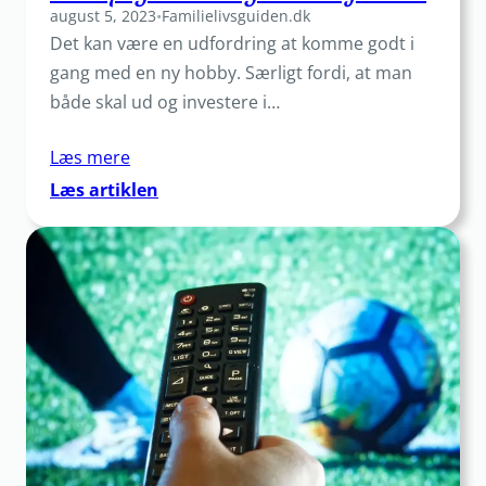
august 5, 2023
•
Familielivsguiden.dk
Det kan være en udfordring at komme godt i
gang med en ny hobby. Særligt fordi, at man
både skal ud og investere i…
Læs mere
:
Læs artiklen
6
gode
tips
til
at
komme
i
gang
med
yogatræningen
derhjemme