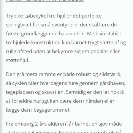
Trybike Løbecykel tre hjul er det perfekte
springbræt for små eventyrere, der skal lære de
første grundlæggende balancetrin. Med sin stabile
trehjulede konstruktion kan barnet trygt sætte af og
rulle afsted uden at bekymre sig om pedaler eller
støttehjul.
Den grå metalramme er både robust og slidstærk,
så cyklen tåler hverdagens ture gennem gårdhaven,
legepladsen og skovstien. Samtidig er den let nok til,
at forældre hurtigt kan bære den i hånden eller
lægge den i bagagerummet.
Fra omkring 2-års-alderen får barnet en sjov måde
at styrke balanceevne, koordination og motorik på,