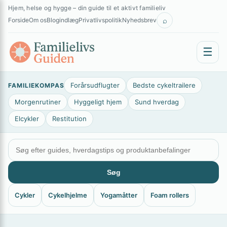
Spring
×
Hjem, helse og hygge – din guide til et aktivt familieliv
til
⌕
Forside
Om os
Blogindlæg
Privatlivspolitik
Nyhedsbrev
indhold
☰
Forårsudflugter
Bedste cykeltrailere
FAMILIEKOMPAS
Morgenrutiner
Hyggeligt hjem
Sund hverdag
Elcykler
Restitution
Søg
Cykler
Cykelhjelme
Yogamåtter
Foam rollers