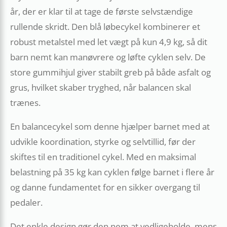
år, der er klar til at tage de første selvstændige
rullende skridt. Den blå løbecykel kombinerer et
robust metalstel med let vægt på kun 4,9 kg, så dit
barn nemt kan manøvrere og løfte cyklen selv. De
store gummihjul giver stabilt greb på både asfalt og
grus, hvilket skaber tryghed, når balancen skal
trænes.
En balancecykel som denne hjælper barnet med at
udvikle koordination, styrke og selvtillid, før der
skiftes til en traditionel cykel. Med en maksimal
belastning på 35 kg kan cyklen følge barnet i flere år
og danne fundamentet for en sikker overgang til
pedaler.
Det enkle design gør den nem at vedligeholde, mens