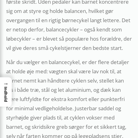
første skridt. Uden pedaler kan barnet koncentrere
sig om at styre og holde balancen, hvilket gør
overgangen til en rigtig børnecykel langt lettere. Det
er netop derfor, balancecykler – også kendt som
løbecykler – er blevet så populære hos forældre, der
vil give deres små cykelstjerner den bedste start.
Når du vælger en balancecykel, er der flere detaljer
at holde øje med: vægten skal være lav nok til, at
barnet nemt kan håndtere cyklen selv, stellet kan
→
fås i både træ, stål og let aluminium, og dæk kan
Indhold
være luftfyldte for ekstra komfort eller punkterfri
for minimal vedligeholdelse. Justerbar saddel og
styrhøjde giver plads til, at cyklen vokser med
barnet, og skridsikre greb sørger for et sikkert tag,
selv når farten kommer op på legepladsens stier.