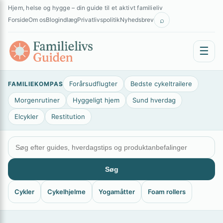
Spring
×
Hjem, helse og hygge – din guide til et aktivt familieliv
til
⌕
Forside
Om os
Blogindlæg
Privatlivspolitik
Nyhedsbrev
indhold
☰
Forårsudflugter
Bedste cykeltrailere
FAMILIEKOMPAS
Morgenrutiner
Hyggeligt hjem
Sund hverdag
Elcykler
Restitution
Søg
Cykler
Cykelhjelme
Yogamåtter
Foam rollers