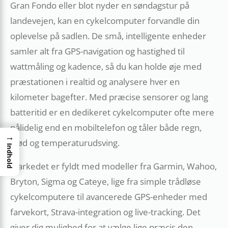
Gran Fondo eller blot nyder en søndagstur på
landevejen, kan en cykelcomputer forvandle din
oplevelse på sadlen. De små, intelligente enheder
samler alt fra GPS-navigation og hastighed til
wattmåling og kadence, så du kan holde øje med
præstationen i realtid og analysere hver en
kilometer bagefter. Med præcise sensorer og lang
batteritid er en dedikeret cykelcomputer ofte mere
pålidelig end en mobiltelefon og tåler både regn,
→
stød og temperaturudsving.
Indhold
Markedet er fyldt med modeller fra Garmin, Wahoo,
Bryton, Sigma og Cateye, lige fra simple trådløse
cykelcomputere til avancerede GPS-enheder med
farvekort, Strava-integration og live-tracking. Det
giver dig mulighed for at vælge lige præcis den