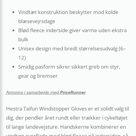
Vindtæt konstruktion beskytter mod kolde
blæsevejrsdage
Blød fleece inderside giver varme uden ekstra
bulk
Unisex design med bredt størrelsesudvalg (6–
12)
Smidig pasform sikrer sikkert greb om styr,
gear og bremser
Annonce i samarbejde med
PriceRunner
Hestra Taifun Windstopper Gloves er et solidt valg til
dig, der pendler året rundt eller trækker i cykeltøjet
til lange landevejsture. Handskerne kombinerer en
vindtæt overflade med blød fleece på indersiden, så