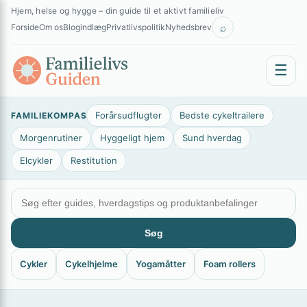
Spring
×
Hjem, helse og hygge – din guide til et aktivt familieliv
til
⌕
Forside
Om os
Blogindlæg
Privatlivspolitik
Nyhedsbrev
indhold
☰
Forårsudflugter
Bedste cykeltrailere
FAMILIEKOMPAS
Morgenrutiner
Hyggeligt hjem
Sund hverdag
Elcykler
Restitution
Søg
Cykler
Cykelhjelme
Yogamåtter
Foam rollers