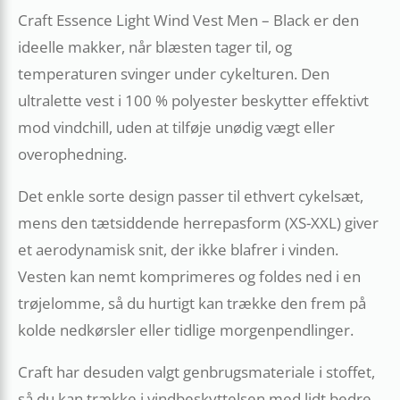
Craft Essence Light Wind Vest Men – Black er den
ideelle makker, når blæsten tager til, og
temperaturen svinger under cykelturen. Den
ultralette vest i 100 % polyester beskytter effektivt
mod vindchill, uden at tilføje unødig vægt eller
overophedning.
Det enkle sorte design passer til ethvert cykelsæt,
mens den tætsiddende herrepasform (XS-XXL) giver
et aerodynamisk snit, der ikke blafrer i vinden.
Vesten kan nemt komprimeres og foldes ned i en
trøjelomme, så du hurtigt kan trække den frem på
kolde nedkørsler eller tidlige morgenpendlinger.
Craft har desuden valgt genbrugsmateriale i stoffet,
så du kan trække i vindbeskyttelsen med lidt bedre