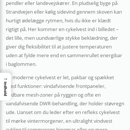
pendler eller landevejskører. En pludselig byge på
Strandvejen eller kølig sidevind gennem skoven kan
hurtigt ødelægge rytmen, hvis du ikke er klædt
rigtigt på. Her kommer en cykelvest ind i billedet –
det lille, men uundværlige stykke beklædning, der
giver dig fleksibilitet til at justere temperaturen
uden at fylde mere end en sammenrullet energibar
i baglommen.
En moderne cykelvest er let, pakbar og spækket
→
Indhold
med funktioner: vindafvisende frontpaneler,
åndbare mesh-zoner på ryggen og ofte en
vandafvisende DWR-behandling, der holder støvregn
ude. Uanset om du leder efter en refleks cykelvest
til mørke vintermorgener, en ultralight vindvest
cykling til sommerens bjergpas eller en mere