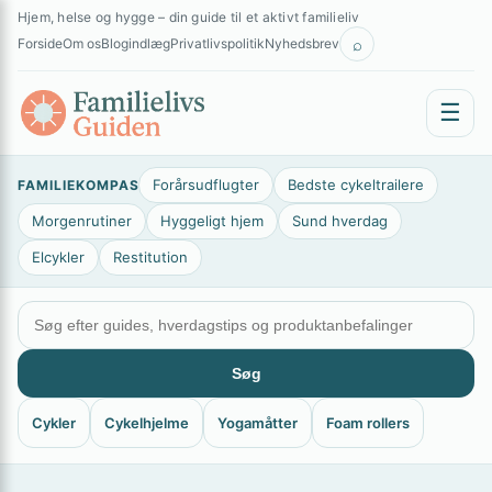
Spring
×
Hjem, helse og hygge – din guide til et aktivt familieliv
til
⌕
Forside
Om os
Blogindlæg
Privatlivspolitik
Nyhedsbrev
indhold
☰
Forårsudflugter
Bedste cykeltrailere
FAMILIEKOMPAS
Morgenrutiner
Hyggeligt hjem
Sund hverdag
Elcykler
Restitution
Søg
Cykler
Cykelhjelme
Yogamåtter
Foam rollers