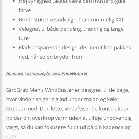
Høj synlighed takket være den mustard-gule
farve
Bredt størrelsesudvalg – her i rummelig XXL
Velegnet til både pendling, træning og lange
ture
Pladsbesparende design, der nemt kan pakkes
ned, når solen bryder frem
Annonce i samarbejde med
PriceRunner
GripGrab Men’s WindBuster er designet til de dage,
hvor vinden sniger sig ind under trøjen og køler
kroppen ned. Den lette, vindafvisende konstruktion
holder din overkrop varm uden at tilføje unødvendig
vægt, så du kan fokusere fuldt ud på din kadence og
rute.