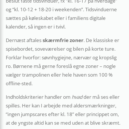
beslut faste tidsvinduer, fx “kl. 16-17 på hverdage”
og “kl. 10-12 + 18-20 i weekenden”. Tidsvinduerne
sættes på køleskabet eller i familiens digitale
kalender, så ingen er i tvivl.
Dernæst aftales
skærmfrie zoner
. De klassiske er
spisebordet, soveværelser og bilen på korte ture.
Forklar hvorfor: søvnhygiejne, nærvær og kropslig
ro. Børnene må gerne foreslå egne zoner – nogle
vælger trampolinen eller hele haven som 100 %
offline-sted.
Indholdskriterier handler om
hvad
der må ses eller
spilles. Her kan I arbejde med aldersmærkninger,
“ingen jumpscares efter kl. 18” eller princippet om,
at de yngste altid kan se med uden at blive skræmt.