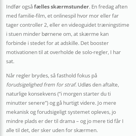
Indfør også
fælles skærm­stunder
. En fredag aften
med familie-film, et onlinespil hvor mor eller far
tager controller 2, eller en videoguidet træningstime
i stuen minder børnene om, at skærme kan
forbinde i stedet for at adskille. Det boost­er
motivationen til at overholde de solo-regler, I har
sat.
Når regler brydes, så fasthold fokus på
forudsigelighed frem for straf
. Udløs den aftalte,
naturlige konsekvens (“i morgen starter du ti
minutter senere”) og gå hurtigt videre. Jo mere
mekanisk og forudsigeligt systemet opleves, jo
mindre plads er der til drama – og jo mere tid får I
alle til det, der sker uden for skærmen.