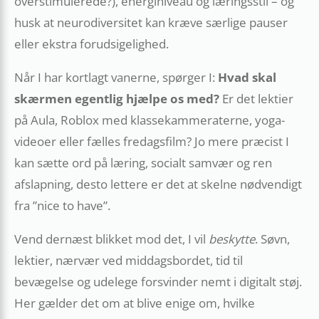
overstimulerede?), energiniveau og læringsstil – og
husk at neurodiversitet kan kræve særlige pauser
eller ekstra forudsigelighed.
Når I har kortlagt vanerne, spørger I:
Hvad skal
skærmen egentlig hjælpe os med?
Er det lektier
på Aula, Roblox med klassekammeraterne, yoga-
videoer eller fælles fredagsfilm? Jo mere præcist I
kan sætte ord på læring, socialt samvær og ren
afslapning, desto lettere er det at skelne nødvendigt
fra ”nice to have”.
Vend dernæst blikket mod det, I vil
beskytte
. Søvn,
lektier, nærvær ved middagsbordet, tid til
bevægelse og udelege forsvinder nemt i digitalt støj.
Her gælder det om at blive enige om, hvilke