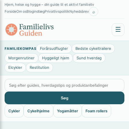
Spring
×
Hjem, helse og hygge – din guide til et aktivt familieliv
til
⌕
Forside
Om os
Blogindlæg
Privatlivspolitik
Nyhedsbrev
indhold
☰
Forårsudflugter
Bedste cykeltrailere
FAMILIEKOMPAS
Morgenrutiner
Hyggeligt hjem
Sund hverdag
Elcykler
Restitution
Søg
Cykler
Cykelhjelme
Yogamåtter
Foam rollers