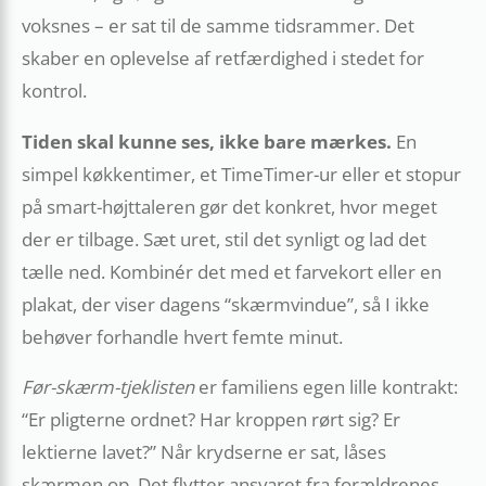
voksnes – er sat til de samme tidsrammer. Det
skaber en oplevelse af retfærdighed i stedet for
kontrol.
Tiden skal kunne ses, ikke bare mærkes.
En
simpel køkken­timer, et TimeTimer-ur eller et stopur
på smart-højttaleren gør det konkret, hvor meget
der er tilbage. Sæt uret, stil det synligt og lad det
tælle ned. Kombinér det med et farvekort eller en
plakat, der viser dagens “skærm­vindue”, så I ikke
behøver forhandle hvert femte minut.
Før-skærm-tjeklisten
er familiens egen lille kontrakt:
“Er pligterne ordnet? Har kroppen rørt sig? Er
lektierne lavet?” Når krydserne er sat, låses
skærmen op. Det flytter ansvaret fra forældrenes