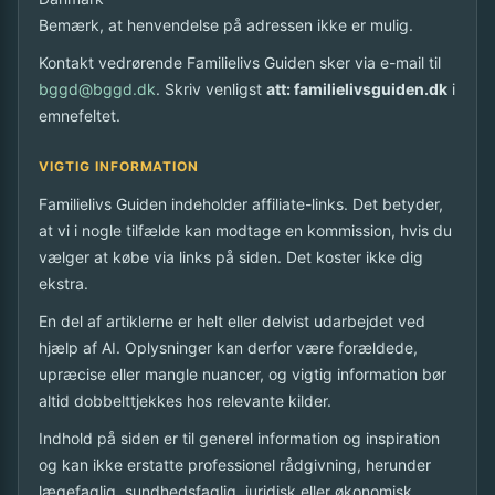
Bemærk, at henvendelse på adressen ikke er mulig.
Kontakt vedrørende Familielivs Guiden sker via e-mail til
bggd@bggd.dk
. Skriv venligst
att: familielivsguiden.dk
i
emnefeltet.
VIGTIG INFORMATION
Familielivs Guiden indeholder affiliate-links. Det betyder,
at vi i nogle tilfælde kan modtage en kommission, hvis du
vælger at købe via links på siden. Det koster ikke dig
ekstra.
En del af artiklerne er helt eller delvist udarbejdet ved
hjælp af AI. Oplysninger kan derfor være forældede,
upræcise eller mangle nuancer, og vigtig information bør
altid dobbelttjekkes hos relevante kilder.
Indhold på siden er til generel information og inspiration
og kan ikke erstatte professionel rådgivning, herunder
lægefaglig, sundhedsfaglig, juridisk eller økonomisk