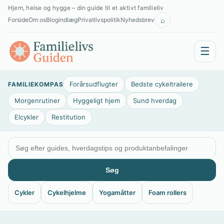
Spring
Hjem, helse og hygge – din guide til et aktivt familieliv
til
⌕
Forside
Om os
Blogindlæg
Privatlivspolitik
Nyhedsbrev
indhold
☰
Forårsudflugter
Bedste cykeltrailere
FAMILIEKOMPAS
Morgenrutiner
Hyggeligt hjem
Sund hverdag
Elcykler
Restitution
Søg
Cykler
Cykelhjelme
Yogamåtter
Foam rollers